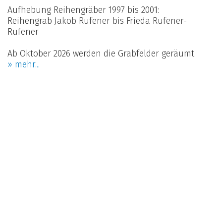
Aufhebung Reihengräber 1997 bis 2001:
Reihengrab Jakob Rufener bis Frieda Rufener-
Rufener
Ab Oktober 2026 werden die Grabfelder geräumt.
» mehr...
Veranstaltungen
7. - 8. Aug 2026
Tannhölzli-Chilbi, Kleinkaliberschützen
12. Aug 2026
Reise 65+, Kirchgemeinde
22. Aug 2026
Fiire mit de Chline, Kirchgemeinde