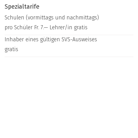
Spezialtarife
Schulen (vormittags und nachmittags)
pro Schüler Fr. 7.— Lehrer/in gratis
Inhaber eines gültigen SVS-Ausweises
gratis
Skilehrer mit kant. Ausweis, sofern in Begleitung von
mind. 2 zahlenden Gästen
gratis
In Anbetracht der bescheidenen Preise wird keine
Tarifreduktion gewährt für:
Militär
Halbtax-Abonnement¨
Familien
Gruppen und Gesellschaften
Einheimische