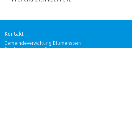
Kontakt
Gemeindeverwaltung Blumenstein
Stockentalstrasse 2
3638 Blumenstein
Telefon
033 359 60 60
Fax
033 359 60 65
E-Mail
gemeinde@blumenstein.ch
Öffnungszeiten
Mo:
ganzer Tag geschlossen
Di:
8.00 - 11.30 Uhr | 14.00 - 17.00 Uhr
Mi:
8.00 - 11.30 Uhr | 14.00 - 17.00 Uhr
Do:
8.00 - 11.30 Uhr | 14.00 - 17.00 Uhr
Fr:
8.00 - 11.30 Uhr | 14.00 - 16.00 Uhr