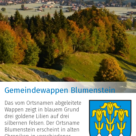
Gemeindewappen Blumenstein
Das vom Ortsnamen abgeleitete
Wappen zeigt in blauem Grund
drei goldene Lilien auf drei
silbernen Felsen. Der Ortsname
Blumenstein erscheint in alten