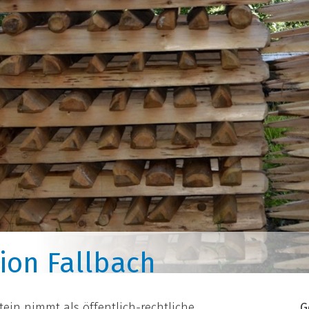
ion Fallbach
ein nimmt als öffentlich-rechtliche
G