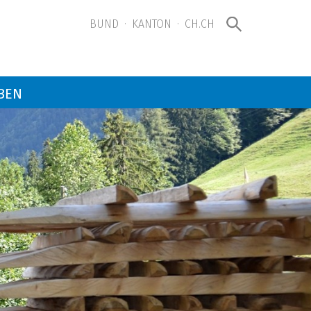
BUND
·
KANTON
·
CH.CH
BEN