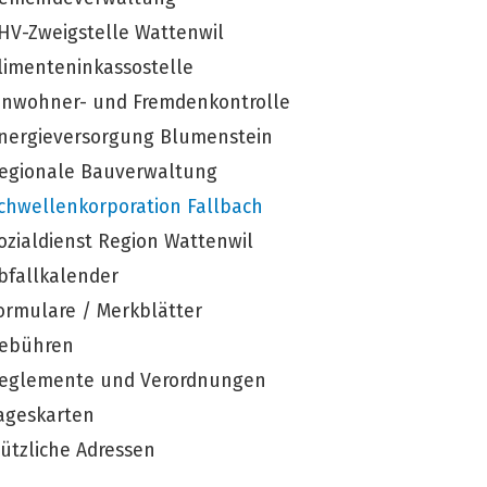
HV-Zweigstelle Wattenwil
limenteninkassostelle
inwohner- und Fremdenkontrolle
nergieversorgung Blumenstein
egionale Bauverwaltung
chwellenkorporation Fallbach
ozialdienst Region Wattenwil
bfallkalender
ormulare / Merkblätter
ebühren
eglemente und Verordnungen
ageskarten
ützliche Adressen