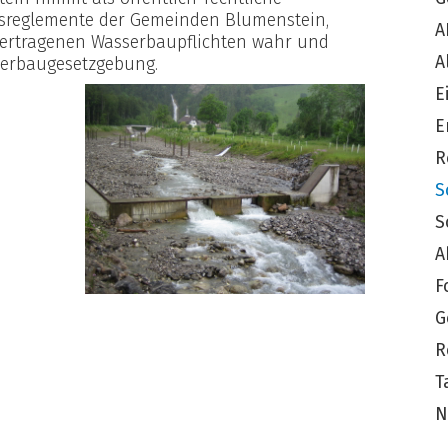
onsreglemente der Gemeinden Blumenstein,
A
bertragenen Wasserbaupflichten wahr und
A
serbaugesetzgebung.
E
E
R
S
S
A
F
G
R
T
N